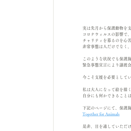
実は先月から保護動物を
コロナウィルスの影響で
チャリティを募るのを心
非常事態は人だけでなく
このような状況でも保護
緊急事態宣言により譲渡
今こそ支援を必要として
私は大人になって絵を描
自分にも何かできること
下記のページにて、保護
Together for Animals
是非、目を通していただ