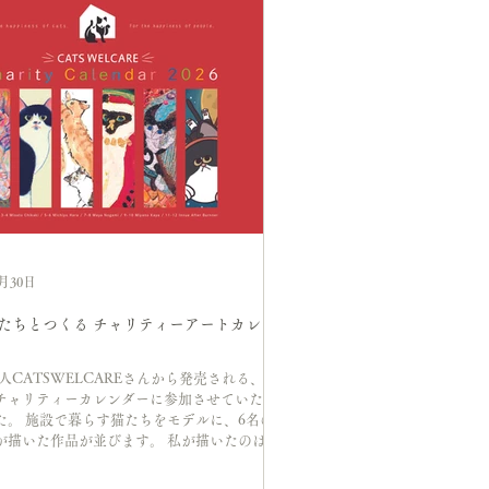
9月30日
たちとつくる チャリティーアートカレン
人CATSWELCAREさんから発売される、
チャリティーカレンダーに参加させていただ
た。 施設で暮らす猫たちをモデルに、6名の
が描いた作品が並びます。 私が描いたのは、
出会い今は家族として一緒に暮らしているム
アガットの２匹。 1月と2月を担当し、新し