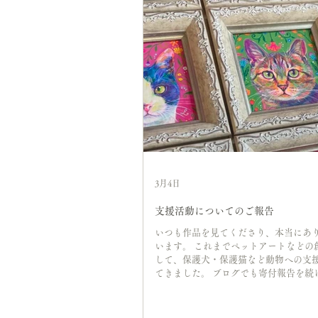
3月4日
支援活動についてのご報告
いつも作品を見てくださり、本当にあ
います。 これまでペットアートなどの
して、保護犬・保護猫など動物への支
てきました。 ブログでも寄付報告を続
が、ここしばらく更新ができていなか
めて現在の状況についてお伝えさせて
思います。 2020年から保護施設への