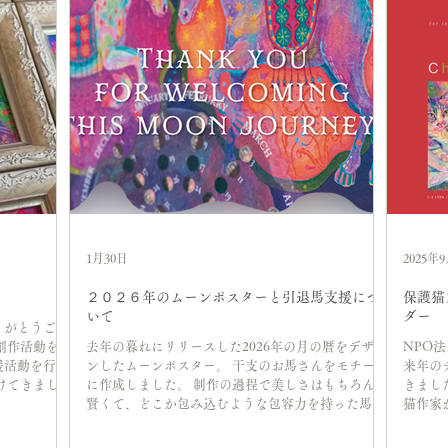
1月30日
2025年
２０２６年のムーンポスターと引退馬支援につ
保護猫
いて
ダー
りがとうござ
創作活動を通
去年の暮れにリリースした2026年の月の暦をデザイ
NPO法
援活動を行っ
ンしたムーンポスター。 干支のお馬さんをモチーフ
来年の
けてきました
に作成しました。 制作の過程で美しさはもちろん、
きまし
ったため、改
賢くて、どこか包み込むような包容力を持った馬の
猫作家
いただこうと
姿にすっかり虜に。 どうしても実際に触れてみたく
施設で
支援活動を始
なり、人生で初めて乗馬体験にも行ってみました。
サシと