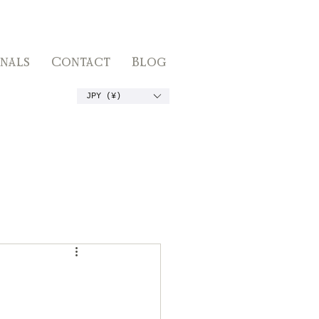
inals
Contact
Blog
JPY (¥)