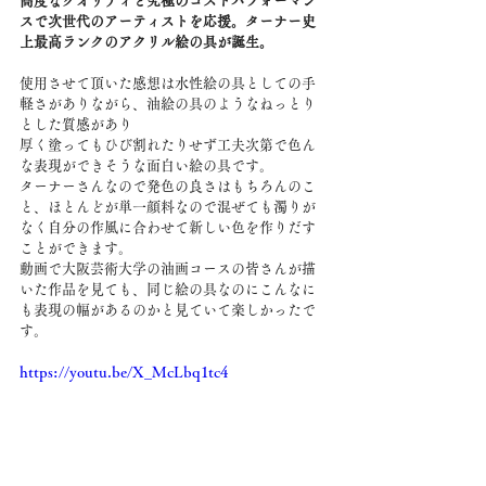
高度なクオリティと究極のコストパフォーマン
スで次世代のアーティストを応援。ターナー史
上最高ランクのアクリル絵の具が誕生。
使用させて頂いた感想は水性絵の具としての手
軽さがありながら、油絵の具のようなねっとり
とした質感があり
厚く塗ってもひび割れたりせず工夫次第で色ん
な表現ができそうな面白い絵の具です。
ターナーさんなので発色の良さはもちろんのこ
と、ほとんどが単一顔料なので混ぜても濁りが
なく自分の作風に合わせて新しい色を作りだす
ことができます。
動画で大阪芸術大学の油画コースの皆さんが描
いた作品を見ても、同じ絵の具なのにこんなに
も表現の幅があるのかと見ていて楽しかったで
す。
https://youtu.be/X_McLbq1tc4