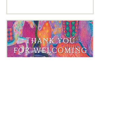
できていなかったため、改めて現在の状況につ
いてお伝えさせていただこうと思います。
2020年から保護施設への支援活動を始め、
2023年からはチャリティーを取り入れたペッ
トアート「WHISKER FLORA」を始動しまし
た。 当初は3ヶ月に一度ほどのペースで寄付を
行い、年間で5〜10万円ほどの支援を続けてき
ました。 しかし活動を続ける中で、ご依頼数
が増えたことに伴い、画材や梱包資材の費用、
顧客管理のためのECシステムなど、制作以外
の運営コストも大きく増えてきました。 その
ため2025年は、ペットアートの利益から寄付
を行うことが難しい一年となりました。 支援
の想いでご依頼くださる方も多くいらっしゃる
中で、寄付のご報告ができていなかったことを
心苦しく感じていました。 作家としてできる
形での支援は続けており、保護施設への作品の
1月30日
寄贈や、施設が行うチャ
２０２６年のムーンポスターと引退馬支援
について
去年の暮れにリリースした2026年の月の暦を
デザインしたムーンポスター。 干支のお馬さ